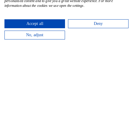
personalised content and to give you a great website experience. For more
information about the cookies we use open the settings.
Accept all
Deny
No, adjust
Sicherheit – das höchste Gut im
globalen Luftverkehr.
Mit langjähriger Expertise, zertifizierter Qualität und
professionellen Kontrollen sorgen unsere Teams
täglich für die Einhaltung lückenloser
Sicherheitsstandards vor dem Abflug von Flugzeugen
zu Zielen in der ganzen Welt.